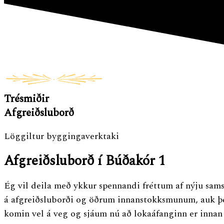
Trésmiðir
Afgreiðsluborð
Löggiltur byggingaverktaki
Afgreiðsluborð í Búðakór 1
Ég vil deila með ykkur spennandi fréttum af nýju sam
á afgreiðsluborði og öðrum innanstokksmunum, auk þess
komin vel á veg og sjáum nú að lokaáfanginn er innan 