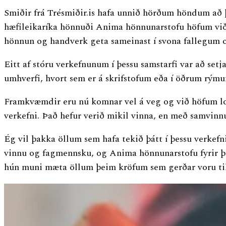
Smiðir frá Trésmiðir.is hafa unnið hörðum höndum að
hæfileikaríka hönnuði Anima hönnunarstofu höfum við tr
hönnun og handverk geta sameinast í svona fallegum
Eitt af stóru verkefnunum í þessu samstarfi var að set
umhverfi, hvort sem er á skrifstofum eða í öðrum rýmu
Framkvæmdir eru nú komnar vel á veg og við höfum lok
verkefni. Það hefur verið mikil vinna, en með samvin
Ég vil þakka öllum sem hafa tekið þátt í þessu verkefni
vinnu og fagmennsku, og Anima hönnunarstofu fyrir þe
hún muni mæta öllum þeim kröfum sem gerðar voru til