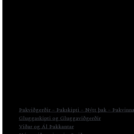
Þakviðgerðir – Þakskipti – Nýtt þak – Þakvinn
Gluggaskipti og Gluggaviðgerðir
Viðar og Ál Þakkantar