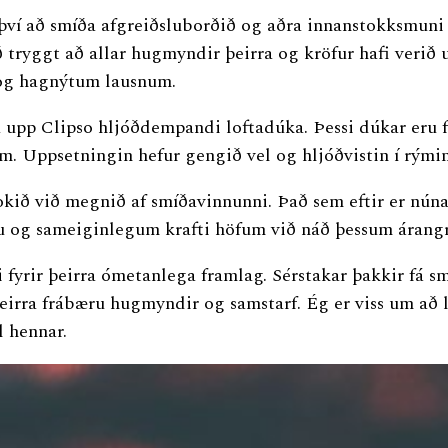
 því að smíða afgreiðsluborðið og aðra innanstokksmun
yggt að allar hugmyndir þeirra og kröfur hafi verið upp
 og hagnýtum lausnum.
ja upp Clipso hljóðdempandi loftadúka. Þessi dúkar eru 
m. Uppsetningin hefur gengið vel og hljóðvistin í rými
ið við megnið af smíðavinnunni. Það sem eftir er núna 
nu og sameiginlegum krafti höfum við náð þessum árangr
 fyrir þeirra ómetanlega framlag. Sérstakar þakkir fá smi
irra frábæru hugmyndir og samstarf. Ég er viss um að 
 hennar.