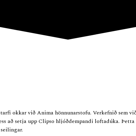
starfi okkar við Anima hönnunarstofu. Verkefnið sem vi
 að setja upp Clipso hljóðdempandi loftadúka. Þetta he
seilingar.