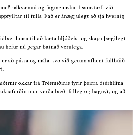
i með nákvæmni og fagmennsku. Í samstarfi við
fylltar til fulls. Það er ánægjulegt að sjá hvernig
frábær lausn til að bæta hljóðvist og skapa þægilegt
nu hefur nú þegar batnað verulega.
er að pússa og mála, svo við getum afhent fullbúið
i.
ðirnir okkar frá Trésmiðir.is fyrir þeirra ósérhlífna
lokaafurðin mun verða bæði falleg og hagnýt, og að