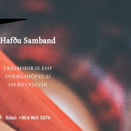
Hafðu Samband
TRÉSMIÐIR.IS EHF
DVERGSHÖFÐI 27
110 REYKJAVÍK
Sími: +354 863 3376