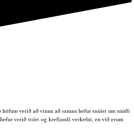
ð höfum verið að vinna að saman hefur snúist um smíði
fur verið stórt og krefjandi verkefni, en við erum