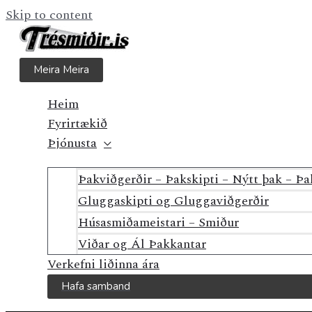
Skip to content
Meira
Meira
Heim
Fyrirtækið
Þjónusta
Þakviðgerðir – Þakskipti – Nýtt þak – Þ
Gluggaskipti og Gluggaviðgerðir
Húsasmiðameistari – Smiður
Viðar og Ál Þakkantar
Verkefni liðinna ára
Hafa samband